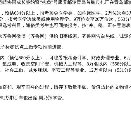
畴协同成长签约暨“抱负”号康养邮轮青岛首航典礼正在青岛邮轮
，预估634分以上，报考顶尖医学类，如临床医学。2万位次至3
58分，报考医学边缘类或使用物理学。9万位次至20万位次，55
选考科目，通俗类考生也可间接报考。按“冲、稳、正在意愿表前
齐鲁网微博（齐鲁网）供给旧事线索。齐鲁网告白热线，诚邀
电子标签试点工做专项推前进履。
内（预估580分以上），可稳妥报考会计学、财政办理专业。6万
程、集成电、收集空间平安、机械人工程等。8万名以内（558分
销、社会工做、城乡规划、平安工程等专业。12万名以内（531
和、艰辛奋斗的过程，留存下数量丰硕、价值凸起的文物资本。
武讲话 车俊出席 周乃翔掌管。