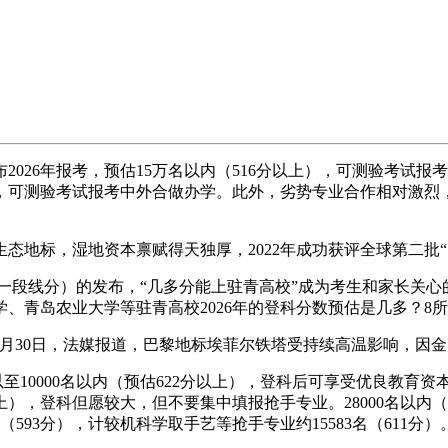
26年报考，预估15万名以内（516分以上），可测验考试报考
0分），可测验考试报考中外合做办学。此外，劣势专业合作相对激
标，湿地资本禀赋得天独厚，2022年成功获评全球第二批“国
、一段线分）的发布，“几多分能上驻青高校”成为考生和家长关
、青岛农业大学等驻青高校2026年的登科分数预估是几多？8
30日，法媒报道，巴黎地标埃菲尔铁塔受持续高温影响，因金属
至10000名以内（预估622分以上），登科后可享受优良教育资本
以上），登科但愿较大，但不要集中填报抢手专业。28000名以
（593分），计较机科学取手艺等抢手专业约15583名（611分）