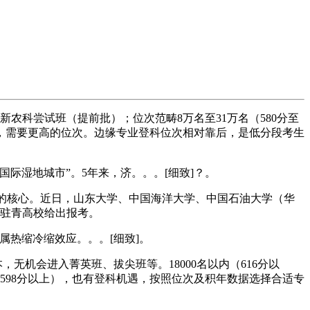
新农科尝试班（提前批）；位次范畴8万名至31万名（580分至
烈，需要更高的位次。边缘专业登科位次相对靠后，是低分段考生
际湿地城市”。5年来，济。。。[细致]？。
心的核心。近日，山东大学、中国海洋大学、中国石油大学（华
所驻青高校给出报考。
热缩冷缩效应。。。[细致]。
，无机会进入菁英班、拔尖班等。18000名以内（616分以
内（598分以上），也有登科机遇，按照位次及积年数据选择合适专
。