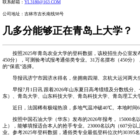
联系邮箱：
YL3180@163.COM
公司地址：吉林市吉长南线98号
几多分能够正在青岛上大学？
按照2025年青岛农业大学的登科数据，该校招生办公室发布20
450分），可测验考试报考通俗类专业。31万名摆布（45
的“保底”选择。
导报讯济宁市因济水得名，坐拥南四湖、京杭大运河两大生态地
早报7月1日讯 跟着2026年山东夏日高考绩绩及分数线分
东）、青岛大学、山东科技大学、青岛科技大学、青岛理工大学
近日，法国稀有极端热浪，多地气温冲破40℃。本地时间6月
按照中国石油大学（华东）发布的2026年报考， 15000名以
上），能够填报适合本人的抢手专业。23000名以内（607分
业。参考2025年登科数据，通俗类专业最低登科位次约30395名