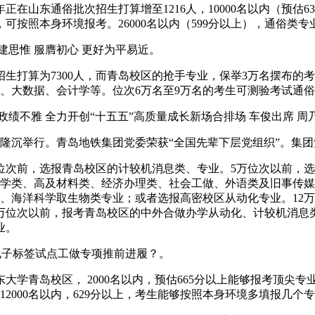
山东通俗批次招生打算增至1216人，10000名以内（预估634
），可按照本身环境报考。26000名以内（599分以上），通俗
思惟 服膺初心 更好为平易近。
生打算为7300人，而青岛校区的抢手专业，保举3万名摆布的
、大数据、会计学等。位次6万名至9万名的考生可测验考试通俗
不雅 全力开创“十五五”高质量成长新场合排场 车俊出席 周
隆沉举行。青岛地铁集团党委荣获“全国先辈下层党组织”。集团党
位次前，选报青岛校区的计较机消息类、专业。5万位次以前，
化学类、高及材料类、经济办理类、社会工做、外语类及旧事传
、海洋科学取生物类专业；或者选报高密校区从动化专业。12
7万位次以前，报考青岛校区的中外合做办学从动化、计较机消息
业。
电子标签试点工做专项推前进履？。
青岛校区， 2000名以内，预估665分以上能够报考顶尖专业。4
2000名以内，629分以上，考生能够按照本身环境多填报几个