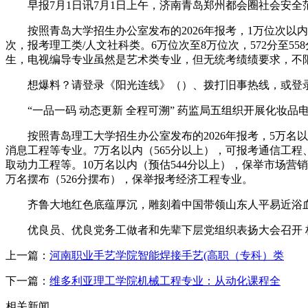
早报7月1日讯7月1日上午，济南青岛郑州都会圈社会安全范
按照青岛大学招生办公室发布的2026年报考，1万位次以内
次，报考理工类/人文社科类。6万位次至8万位次，572分至5
生，电视编导专业虽然是艺术类专业，但无统考绩绩要求，不限
想爆料？请登录《阳光连线》（）、拨打旧事热线，或登录
“一品一码 动态更新 全程可溯” 药监局五组织开展化妆品
按照青岛理工大学招生办公室发布的2026年报考，5万名以
消息工程等专业。7万名以内（565分以上），可报考通信工
取动力工程等。10万名以内（预估544分以上），保举市场营
万名摆布（526分摆布），保举报考经济工程专业。
齐鲁大地红色底蕴厚沉，雕刻着中国带领山东人平易近浴血奋
优良员、优良党务工做者和先辈下层党组织表扬大会召开 林
上一篇：
河南职业手艺学院智能焊接手艺(高职（专科）类
下一篇：
维多利亚理工学院机械工程专业：从动化课程全
相关新闻