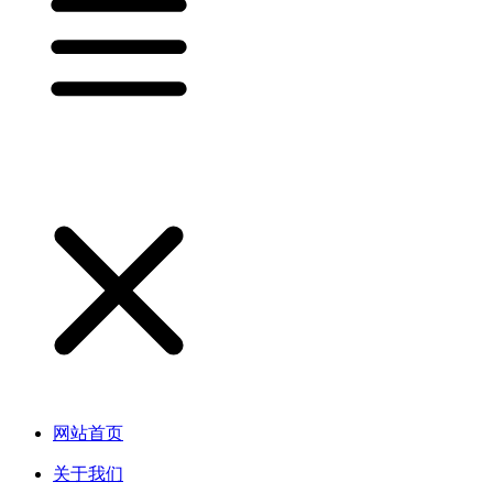
网站首页
关于我们