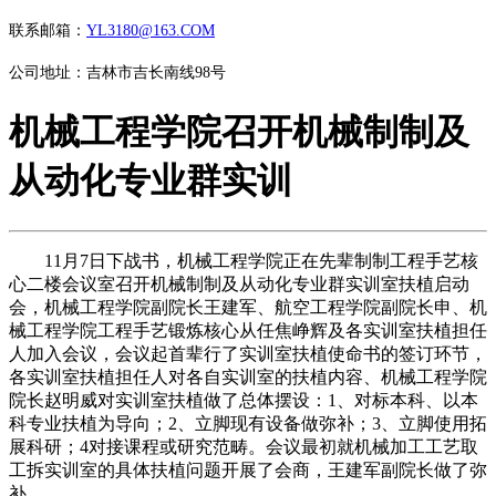
联系邮箱：
YL3180@163.COM
公司地址：吉林市吉长南线98号
机械工程学院召开机械制制及
从动化专业群实训
11月7日下战书，机械工程学院正在先辈制制工程手艺核
心二楼会议室召开机械制制及从动化专业群实训室扶植启动
会，机械工程学院副院长王建军、航空工程学院副院长申、机
械工程学院工程手艺锻炼核心从任焦峥辉及各实训室扶植担任
人加入会议，会议起首辈行了实训室扶植使命书的签订环节，
各实训室扶植担任人对各自实训室的扶植内容、机械工程学院
院长赵明威对实训室扶植做了总体摆设：1、对标本科、以本
科专业扶植为导向；2、立脚现有设备做弥补；3、立脚使用拓
展科研；4对接课程或研究范畴。会议最初就机械加工工艺取
工拆实训室的具体扶植问题开展了会商，王建军副院长做了弥
补。