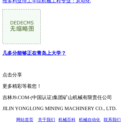
维多利亚理工学院机械工程专业：从动化
几多分能够正在青岛上大学？
点击分享
更多精彩等着您！
吉林J9.COM·(中国认证)集团矿山机械有限责任公司
JILIN YONGLONG MINING MACHINERY CO., LTD.
网站首页
|
关于我们
|
机械百科
|
机械自动化
|
联系我们
公司地址：吉林市吉长南线98号