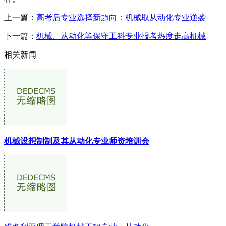
上一篇：
高考后专业选择新趋向：机械取从动化专业逆袭
下一篇：
机械、从动化等保守工科专业报考热度走高机械
相关新闻
机械设想制制及其从动化专业师资培训会