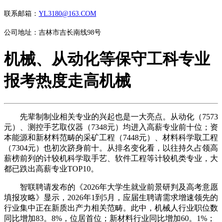
联系邮箱：
YL3180@163.COM
公司地址：吉林市吉长南线98号
机械、从动化等保守工科专业
报考热度走高机械
先辈制制业相关专业的兴起也是一大亮点。从动化（7573
元）、测控手艺取仪器（7348元）均进入高薪专业前十位；资
本能源和新材料范畴的采矿工程（7448元）、材料科学取工程
（7304元）也初次跻身前十。从排名变化看，以往持久占领高
薪榜前列的计较机科学取手艺、软件工程等计较机类专业，大
都已跌出高薪专业TOP10。
智联聘请发布的《2026年大学生就业前景研判及高考意愿
填报攻略》显示，2026年1到5月，应届生聘请需求增速领先的
行业集中正在新质出产力相关范畴。此中，机械人行业职位数
同比增加83。8%，位居首位；新材料行业同比增加60。1%；