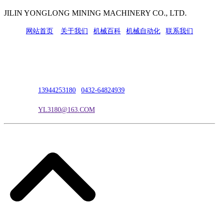
JILIN YONGLONG MINING MACHINERY CO., LTD.
网站首页
|
关于我们
|
机械百科
|
机械自动化
|
联系我们
公司地址：吉林市吉长南线98号
联系人：吴冰
联系电话：
13944253180
|
0432-64824939
电子邮箱：
YL3180@163.COM