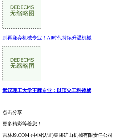
别再嫌弃机械专业！AI时代持续升温机械
武汉理工大学王牌专业：以顶尖工科铸就
点击分享
更多精彩等着您！
吉林J9.COM·(中国认证)集团矿山机械有限责任公司