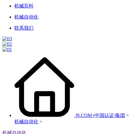
机械百科
机械自动化
联系我们
J9.COM·(中国认证)集团
>
机械自动化
>
机械自动化