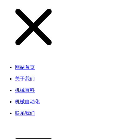
网站首页
关于我们
机械百科
机械自动化
联系我们