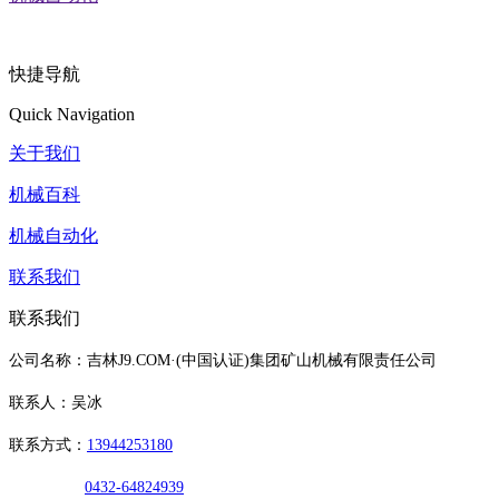
快捷导航
Quick Navigation
关于我们
机械百科
机械自动化
联系我们
联系我们
公司名称：吉林J9.COM·(中国认证)集团矿山机械有限责任公司
联系人：吴冰
联系方式：
13944253180
0432-64824939