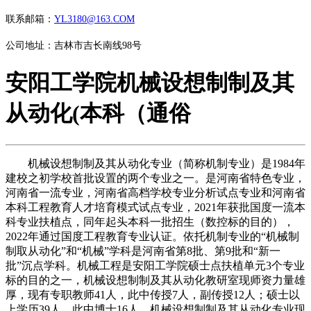
联系邮箱：
YL3180@163.COM
公司地址：吉林市吉长南线98号
安阳工学院机械设想制制及其
从动化(本科（通俗
机械设想制制及其从动化专业（简称机制专业）是1984年
建校之初学校首批设置的两个专业之一。是河南省特色专业，
河南省一流专业，河南省高档学校专业分析试点专业和河南省
本科工程教育人才培育模式试点专业，2021年获批国度一流本
科专业扶植点，同年起头本科一批招生（数控标的目的），
2022年通过国度工程教育专业认证。依托机制专业的“机械制
制取从动化”和“机械”学科是河南省第8批、第9批和“新一
批”沉点学科。机械工程是安阳工学院硕士点扶植单元3个专业
标的目的之一，机械设想制制及其从动化教研室现师资力量雄
厚，现有专职教师41人，此中传授7人，副传授12人；硕士以
上学历39人，此中博士16人。机械设想制制及其从动化专业现