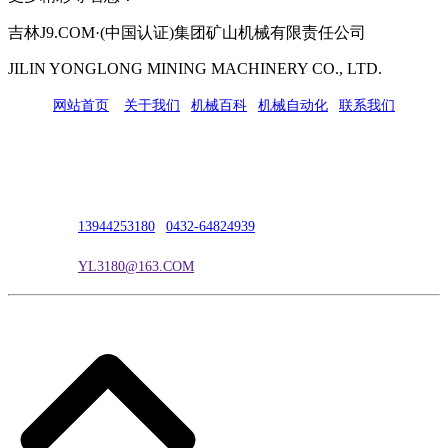
吉林J9.COM·(中国认证)集团矿山机械有限责任公司
JILIN YONGLONG MINING MACHINERY CO., LTD.
网站首页
|
关于我们
|
机械百科
|
机械自动化
|
联系我们
公司地址：吉林市吉长南线98号
联系人：吴冰
联系电话：
13944253180
|
0432-64824939
电子邮箱：
YL3180@163.COM