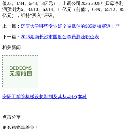
值23。1/34。6/43。3亿元）；上调公司2026-2028年归母净利
润预测为6。33/10。62/14。11亿元（前值5。68/9。65/12。85
亿元），维持“买入”评级。
上一篇：
沉庆大学哪些专业好？被低估的985硬核赛道：严
下一篇：
2025湖南长沙市国度公事员测验职位表
相关新闻
安阳工学院机械设想制制及其从动化(本科
点击分享
更多精彩等着您！