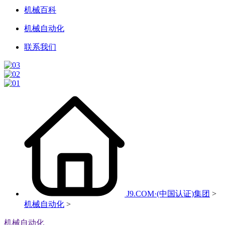
机械百科
机械自动化
联系我们
J9.COM·(中国认证)集团
>
机械自动化
>
机械自动化