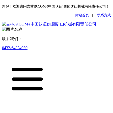
您好！欢迎访问吉林J9.COM·(中国认证)集团矿山机械有限责任公司！
网站首页
|
联系方式
联系我们：
0432-64824939