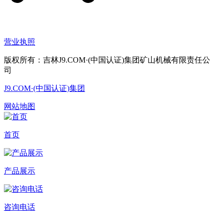
营业执照
版权所有：吉林J9.COM·(中国认证)集团矿山机械有限责任公
司
J9.COM·(中国认证)集团
网站地图
首页
产品展示
咨询电话