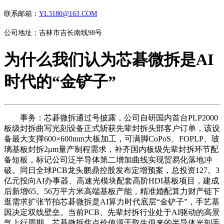
联系邮箱：
YL3180@163.COM
公司地址：吉林市吉长南线98号
为什么我们认为芯碁微拆是AI
时代的“金铲子”
事务：芯碁微拆通过号披露，公司自研国内首台PLP2000
板级封拆曲写光刻设备正式斩获先辈封拆头部客户订单，该设
备最大支撑600×600mm大板加工，可满脚CoPoS、FOPLP、玻
璃基板封拆2μm量产制程需求，补齐国内板级先辈封拆环节配
备短板，标记公司泛半导体第二增加曲线实现贸易化落地冲
破。同日全球PCB龙头鹏鼎控股发布定增预案，总投资127。3
亿元投向AI办事器、高速光模块配套高阶HDI基板项目，建成
后新增65。56万平方米高端基板产能，精准婚配算力财产链下
逛需求扩张节拍芯碁微拆是AI算力时代底层“金铲子”，手艺基
因决定双线壁垒。当前PCB、先辈封拆行业处于AI驱动的高景
气上行周期，芯碁微拆焦点价值源于取生俱来的半导体光刻手