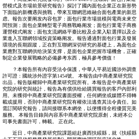
營模式及市場前景研究報告》探討了國內面包企業正在新形勢
下面臨的新機遇與挑戰，帶來互聯網思維融合面包產業的新思
虑。報告次要阐发內容包罗：面包行業市場規模與電商未來空
間預測；面包企業轉型電子商務戰略阐发；面包行業電子商務
運營模式阐发；面包支流網絡平臺比較及企業入駐選擇以及企
業進入互聯網領域投資策略阐发。報告通過對面包行業及發展
環境的長期跟蹤，正在對互聯網深切研究的基礎上，為面包企
業應對互聯網供给決策支撑，是面包企業把握市場機會，正確
制定企業發展戰略的必備參考东西，極具參考價值！
？本報告所有內容受法令保護，中華人平易近國涉外調查
許可證：國統涉外證字第1454號。 本報告由中商產業研究院
出品，報告版權歸中商產業研究院所有。本報告是中商產業研
究院的研究與統計，報告為有償供给給購買報告的客戶內部利
用。未獲得中商產業研究院書面授權，任何網坐或媒體不得轉
載或援用，否則中商產業研究院有權依法逃查其法令責任。如
需訂閱研究報告，請间接聯系本網坐，以便獲得全程優質完美
服務。 本報告目錄與內容系中商產業研究院原創，未經本公
司事先書面許可，轉載。 正在此。
近日，中商產業研究院課題組赴廣西扶綏縣，就《扶綏縣