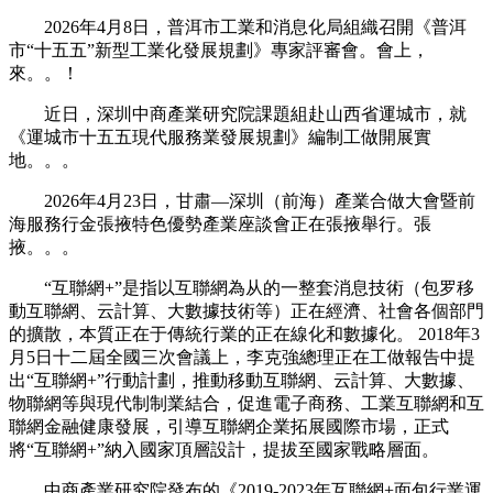
2026年4月8日，普洱市工業和消息化局組織召開《普洱
市“十五五”新型工業化發展規劃》專家評審會。會上，
來。。！
近日，深圳中商產業研究院課題組赴山西省運城市，就
《運城市十五五現代服務業發展規劃》編制工做開展實
地。。。
2026年4月23日，甘肅—深圳（前海）產業合做大會暨前
海服務行金張掖特色優勢產業座談會正在張掖舉行。張
掖。。。
“互聯網+”是指以互聯網為从的一整套消息技術（包罗移
動互聯網、云計算、大數據技術等）正在經濟、社會各個部門
的擴散，本質正在于傳統行業的正在線化和數據化。 2018年3
月5日十二屆全國三次會議上，李克強總理正在工做報告中提
出“互聯網+”行動計劃，推動移動互聯網、云計算、大數據、
物聯網等與現代制制業結合，促進電子商務、工業互聯網和互
聯網金融健康發展，引導互聯網企業拓展國際市場，正式
將“互聯網+”納入國家頂層設計，提拔至國家戰略層面。
中商產業研究院發布的《2019-2023年互聯網+面包行業運