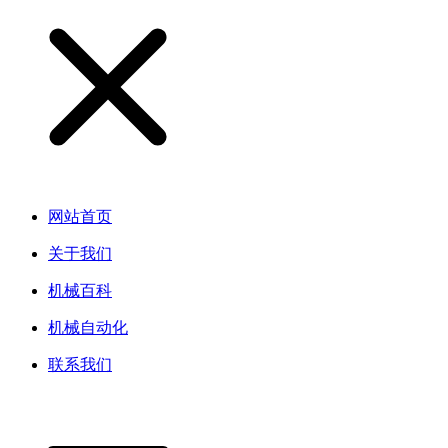
网站首页
关于我们
机械百科
机械自动化
联系我们