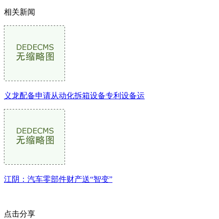
相关新闻
义龙配备申请从动化拆箱设备专利设备运
江阴：汽车零部件财产送“智变”
点击分享