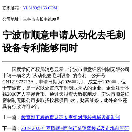
联系邮箱：
YL3180@163.COM
公司地址：吉林市吉长南线98号
宁波市顺意申请从动化去毛刺
设备专利能够同时
国度学问产权局消息显示，宁波市顺意细密制制无限公司
申请一项名为“从动化去毛刺设备”的专利，公开号
CN121972713A，申请日期为2026年2月。成立于2020年，位
于宁波市，是一家以处置汽车制制业为从的企业。企业注册本
钱2000万人平易近币。通过天眼查大数据阐发，宁波市顺意细
密制制无限公司参取招投标项目5次，财富线条，此外企业还
具有行政许可4个。
上一篇：
教育部工程教育认证专家组对我校机械设想制制
下一篇：
2019-2023年互聯網+面包行業運營模式及市場前景研