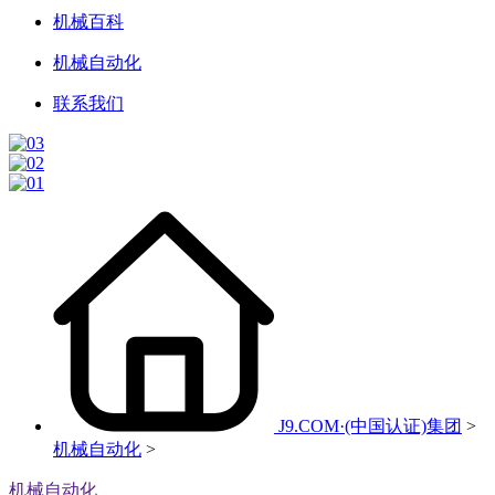
机械百科
机械自动化
联系我们
J9.COM·(中国认证)集团
>
机械自动化
>
机械自动化