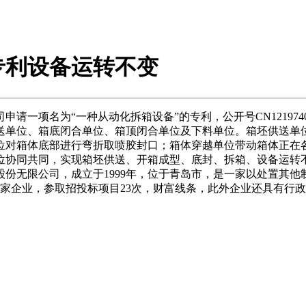
专利设备运转不变
项名为“一种从动化拆箱设备”的专利，公开号CN12197400
送单位、箱底闭合单位、箱顶闭合单位及下料单位。箱坯供送单
位对箱体底部进行弯折取喷胶封口；箱体穿越单位带动箱体正在
位协同共同，实现箱坯供送、开箱成型、底封、拆箱、设备运转
份无限公司，成立于1999年，位于青岛市，是一家以处置其他制
家企业，参取招投标项目23次，财富线条，此外企业还具有行政