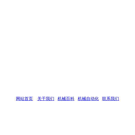
网站首页
|
关于我们
|
机械百科
|
机械自动化
|
联系我们