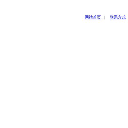
网站首页
|
联系方式