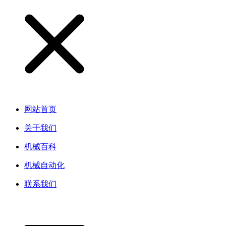
网站首页
关于我们
机械百科
机械自动化
联系我们