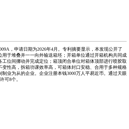
9A，申请日期为2026年4月。专利摘要显示，本发现公开了
位用于堆叠并一一向外输送箱坯；开箱单位通过开箱机构共同成
各工位间挪动并完成定位；箱顶闭合单位对箱体顶部进行喷胶取
不变性高，拆箱功课效率高，可箱体封口安稳、合用于多种规格
制业为从的企业。企业注册本钱3000万人平易近币。通过天眼
许可8个。