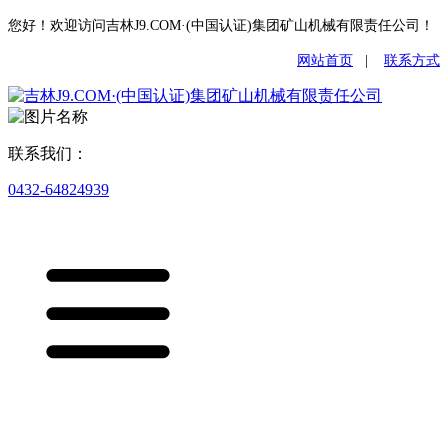
您好！欢迎访问吉林J9.COM·(中国认证)集团矿山机械有限责任公司！
网站首页
|
联系方式
联系我们：
0432-64824939