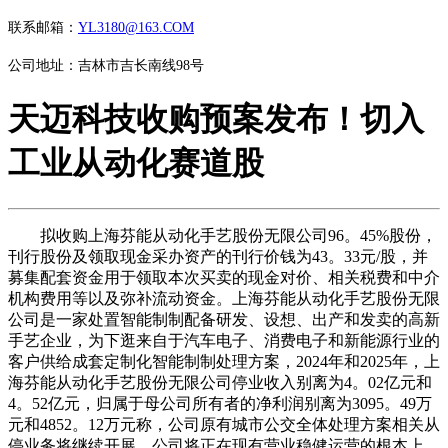
联系邮箱：
YL3180@163.COM
公司地址：吉林市吉长南线98号
天迈科技收购预案发布！切入
工业从动化赛道股
拟收购上海芬能从动化手艺股份无限公司96。45%股份，
刊行股份及领取现金采办资产的刊行价钱为43。33元/股，并
募集配套资金用于领取本次买卖的现金对价、相关税费和中介
机构费用等以及弥补流动资金。上海芬能从动化手艺股份无限
公司是一家处置智能制制配备研发、设想、出产和发卖的高新
手艺企业，为下逛来自于汽车电子、消费电子和新能源行业的
客户供给成套定制化智能制制处理方案，2024年和2025年，上
海芬能从动化手艺股份无限公司停业收入别离为4。02亿元和
4。52亿元，归属于母公司所有者的净利润别离为3095。49万
元和4852。12万元称，公司原有城市公交全体处理方案相关从
停业务将继续开展。公司将正在现有营业稳健运营的根本上，