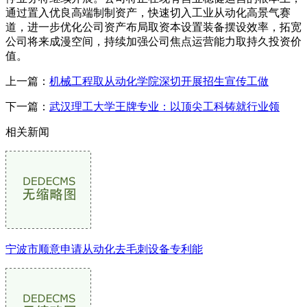
通过置入优良高端制制资产，快速切入工业从动化高景气赛
道，进一步优化公司资产布局取资本设置装备摆设效率，拓宽
公司将来成漫空间，持续加强公司焦点运营能力取持久投资价
值。
上一篇：
机械工程取从动化学院深切开展招生宣传工做
下一篇：
武汉理工大学王牌专业：以顶尖工科铸就行业领
相关新闻
宁波市顺意申请从动化去毛刺设备专利能