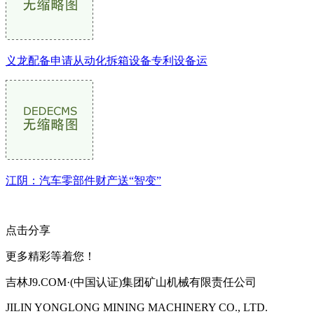
义龙配备申请从动化拆箱设备专利设备运
江阴：汽车零部件财产送“智变”
点击分享
更多精彩等着您！
吉林J9.COM·(中国认证)集团矿山机械有限责任公司
JILIN YONGLONG MINING MACHINERY CO., LTD.