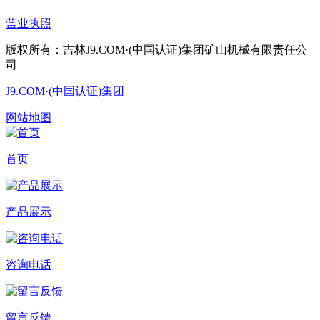
营业执照
版权所有：吉林J9.COM·(中国认证)集团矿山机械有限责任公
司
J9.COM·(中国认证)集团
网站地图
首页
产品展示
咨询电话
留言反馈