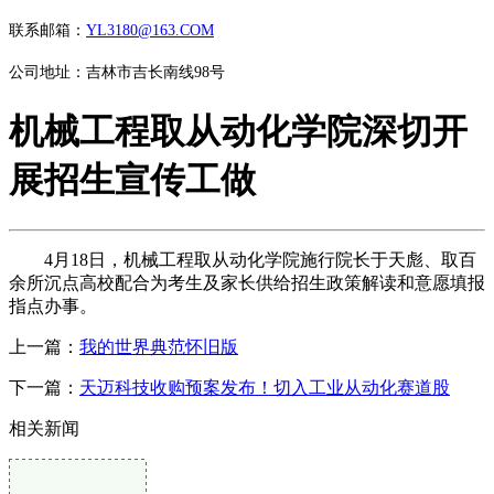
联系邮箱：
YL3180@163.COM
公司地址：吉林市吉长南线98号
机械工程取从动化学院深切开
展招生宣传工做
4月18日，机械工程取从动化学院施行院长于天彪、取百
余所沉点高校配合为考生及家长供给招生政策解读和意愿填报
指点办事。
上一篇：
我的世界典范怀旧版
下一篇：
天迈科技收购预案发布！切入工业从动化赛道股
相关新闻