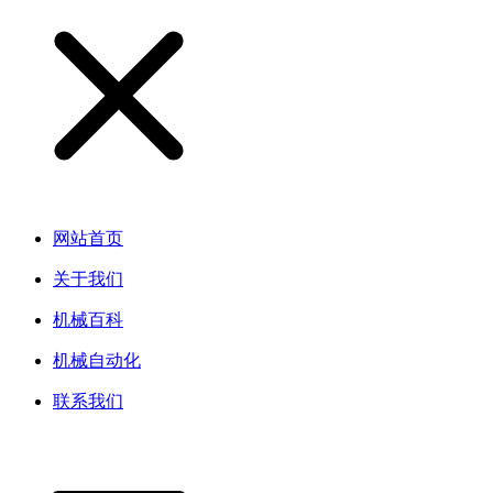
网站首页
关于我们
机械百科
机械自动化
联系我们