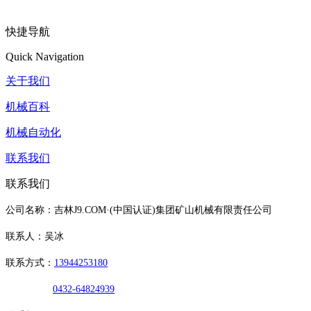
快捷导航
Quick Navigation
关于我们
机械百科
机械自动化
联系我们
联系我们
公司名称：吉林J9.COM·(中国认证)集团矿山机械有限责任公司
联系人：吴冰
联系方式：
13944253180
0432-64824939