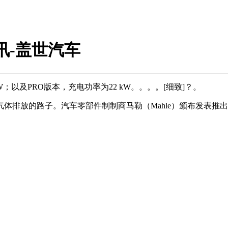
讯-盖世汽车
W；以及PRO版本，充电功率为22 kW。。。。[细致]？。
排放的路子。汽车零部件制制商马勒（Mahle）颁布发表推出