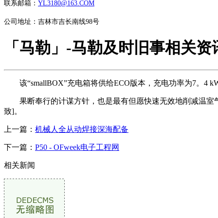
联系邮箱：
YL3180@163.COM
公司地址：吉林市吉长南线98号
「马勒」-马勒及时旧事相关资
该“smallBOX”充电箱将供给ECO版本，充电功率为7。4 k
果断奉行的计谋方针，也是最有但愿快速无效地削减温室气体
致]。
上一篇：
机械人全从动焊接深海配备
下一篇：
P50 - OFweek电子工程网
相关新闻