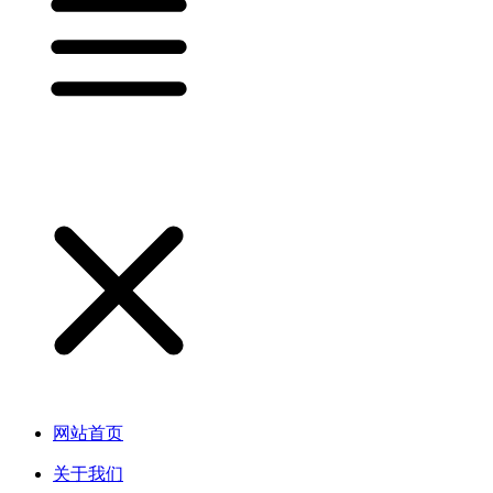
网站首页
关于我们