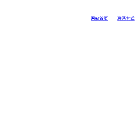
网站首页
|
联系方式