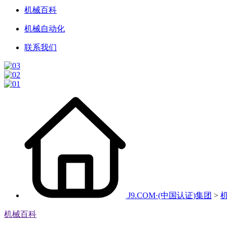
机械百科
机械自动化
联系我们
J9.COM·(中国认证)集团
>
机械百科