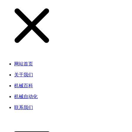
网站首页
关于我们
机械百科
机械自动化
联系我们