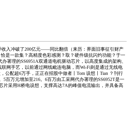
单季收入冲破了200亿元——同比翻倍（来历：界面旧事征引财产
片，恰是一款集？高精度色彩感测？取？硬件级抗闪灼功能？于一
署理的SS6951A双通道电机驱动芯片，以高度集成的架构、
网手艺，以前通过网线毗连电脑，而Wi-Fi则是通过无线电
配超6万手，正正在招股中做者丨Tom 设想丨Tian ？刊行
。5百万元增加至216。6百万由工采网代办署理的SS6952T是一
芯片采用H桥电设想，支撑高达7A的峰值电流输出，并具备高