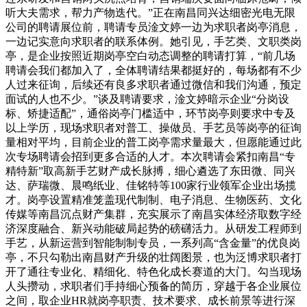
听大夫需求，帮力产物迭代。”正在南昌同兴达细密光电无限
公司的聘请展位前，聘请专员淦文婷一边为求职者岗亭消息，
一边记实意向求职者的联系体例。她引见，手艺类、文职类岗
亭，是企业按照近期岗亭空白动态调整的聘请打算，“前几场
聘请会我们都加入了，全体聘请结果都挺好的，每场都有不少
人过来征询，后续还有良多求职者通过微信和我们沟通，预定
面试的人也不少。”谈及聘请要求，淦文婷暗示企业“分岗设
标、矫捷适配”，通俗岗亭门槛适中，环节岗亭则要求中专及
以上学历，现场求职者对普工、操做员、手艺员等岗亭的征询
量相对平均，目前企业的普工岗亭需求量最大，但愿能通过此
次专场聘请会招到更多合适的人才。本次聘请会紧扣南昌“专
精特新”取高新手艺财产成长脉搏，细心遴选了东田微、同兴
达、萨瑞微、晨鸣纸业、佳铭特等100家行业领军企业出场揽
才。岗亭设置精准笼盖现代制制、电子消息、生物医药、文化
传媒等南昌沉点财产集群，充实展示了南昌实体经济取数字经
济深度融合、新兴动能破局起势的磅礴活力。从研发工程师到
手艺，从新运营到智能制制专员，一系列高“含金量”的优良岗
亭，不只勾勒出南昌财产升级的壮阔图景，也为泛博求职者打
开了通往专业化、精细化、特色化成长赛道的大门。勾当现场
人头攒动，求职者们手持细心预备的简历，穿越于各企业展位
之间，取企业HR就岗亭职责、技术要求、成长前景等进行深