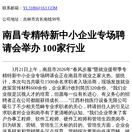
联系邮箱：
YL3180@163.COM
公司地址：吉林市吉长南线98号
南昌专精特新中小企业专场聘
请会举办 100家行业
3月21日上午，南昌市2026年“春风步履”暨就业援帮季专
精特新中小企业专场聘请会正在南昌市就业之家火热。据统
计，本次勾当共吸引1500余名求职者入场洽商，现场发放就业
政策宣传材料600余份，企业累计收到简历320余份。“我们企
业很是沉视人才的培育，但愿每一位有长进心、有义务心的招
聘者正在公司都能获得成长……”江西朴拙医疗设备无限公司
吸引了不少相关范畴专业求职者的关心，聘请担任人的引见让
求职者对企业和岗亭有了更清晰的认知。“我们企业带来了客
户办事工程师、软件工程师、硬件工程师和管培生四类岗亭，
归为研发、营销、管培生三大标的目的。管培生方面，企业会
连系研发和营销两头沉点培育，营销端次要面向临床范畴，倾