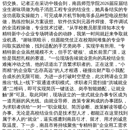
切交换。记者正在采访中领会到，南昌师范学院2026届应届结
业生谢咏琪做为电子消息工程专业的结业生，她具备结实的专
业功底取实操能力，可完成单片机节制电等多品种型电设想制
做，熟练控制从方案设想、软件仿实到元器件焊接、零件调试
的全流程操做，专业技术过硬。“从学校教员那里得知本次专
精特新中小企业专场聘请会的动静，我第一时间就赶来争取就
业机遇。”谢咏琪暗示，但愿能凭仗正在校期间堆集的专业学
问取实践经验，找到适配的手艺类岗亭，实现学有所用。“专
精特新企业虽然规模不大，但手艺‘硬核’、成长前景广漠，这
恰是我想扎根的赛道。”一位现场告竣就业意向的高校结业生
难掩冲动之情。他的话道出了浩繁求职者的。正在这里，“小
而精”的企业取“志存高远”的人才相遇，碰撞出财产取小我配
合成长的无限可能。为进一步打破时空壁垒，此次聘请会立异
推出“线上+线下”双通道求职模式。求职者只需扫描“洪城就业
通”二维码，即可实现简历一键送达、岗亭智能婚配，让就业
触“屏”可及。取此同时，现场设立的一坐式就业办事专区成为
一道亮丽的风光线。由就业导师、政策专家构成的办事团队，
为求职者供给“一对一”职业规划、简历诊断、政策解读等暖心
办事。无论是高校结业生仍是技术型人才，都能正在这里找到
属于本人的“就业”，逼实感遭到南昌引才、留才、用才的诚意
取温度。下一步，南昌市将持续聚焦“专精特新”企业用工需求