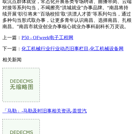
取沉点群体就业，常态化开展各类专场聘请、曲播带岗、云端
对接等系列勾当，不竭擦亮“洪城就业”办事品牌。“南昌将持
续开展‘职引将来’‘百场校招’取‘洪漂人才荟’等系列勾当，通过
多种勾当形式取办事，让更多青年认识南昌、选择南昌、扎根
南昌。”南昌市就业创业办事核心就业办事科副科长万灵说。
上一篇：
P50 - OFweek电子工程网
下一篇：
化工机械行业行业动态旧事栏目-化工机械设备网
相关新闻
「马勒」-马勒及时旧事相关资讯-盖世汽