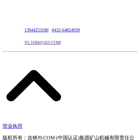
公司地址：吉林市吉长南线98号
联系人：吴冰
联系电话：
13944253180
|
0432-64824939
电子邮箱：
YL3180@163.COM
营业执照
版权所有：吉林J9.COM·(中国认证)集团矿山机械有限责任公