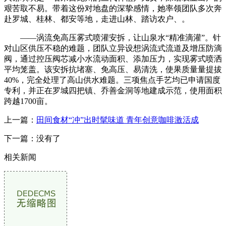
艰苦取不易。带着这份对地盘的深挚感情，她率领团队多次奔
赴罗城、桂林、都安等地，走进山林、踏访农户、。
——涡流免高压雾式喷灌安拆，让山泉水“精准滴灌”。针
对山区供压不稳的难题，团队立异设想涡流式流道及增压防滴
阀，通过控压阀芯减小水流动面积、添加压力，实现雾式喷洒
平均笼盖。该安拆抗堵塞、免高压、易清洗，使果质量量提拔
40%，完全处理了高山供水难题。三项焦点手艺均已申请国度
专利，并正在罗城四把镇、乔善金洞等地建成示范，使用面积
跨越1700亩。
上一篇：
田间食材“冲”出时髦味道 青年创意咖啡激活成
下一篇：没有了
相关新闻