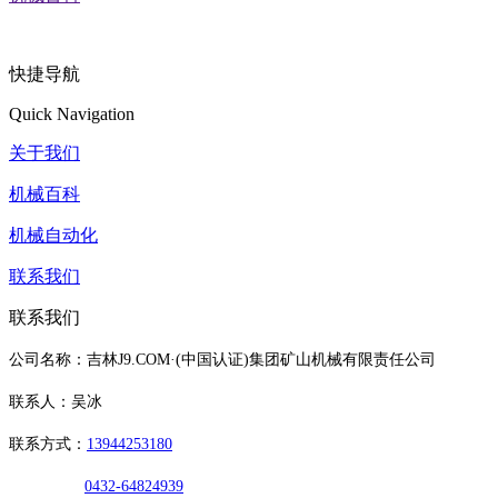
快捷导航
Quick Navigation
关于我们
机械百科
机械自动化
联系我们
联系我们
公司名称：吉林J9.COM·(中国认证)集团矿山机械有限责任公司
联系人：吴冰
联系方式：
13944253180
0432-64824939