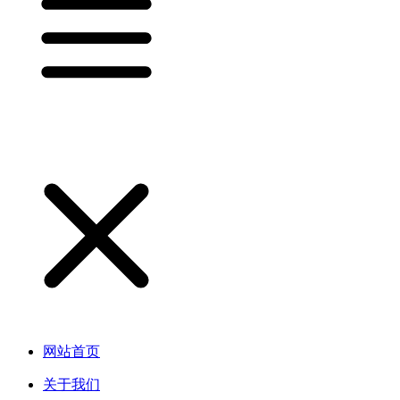
网站首页
关于我们