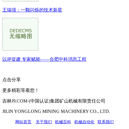
王瑞强：一颗闪烁的技术新星
以评促建 专家赋能——合肥中科消息工程
点击分享
更多精彩等着您！
吉林J9.COM·(中国认证)集团矿山机械有限责任公司
JILIN YONGLONG MINING MACHINERY CO., LTD.
网站首页
|
关于我们
|
机械百科
|
机械自动化
|
联系我们