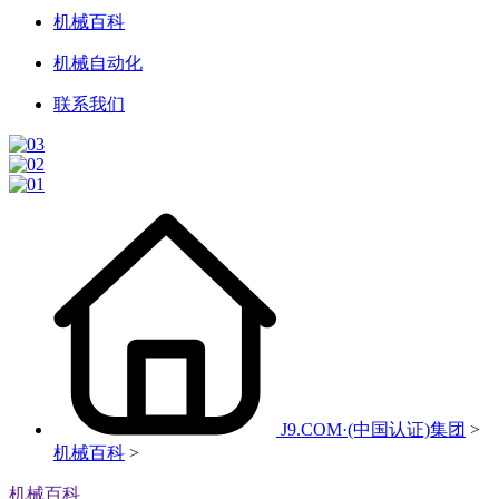
机械百科
机械自动化
联系我们
J9.COM·(中国认证)集团
>
机械百科
>
机械百科