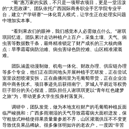
“葡”惠万家的实践，不只是一项帮农项目，更是一堂活泼
的“大思政课”。团队依托广西国际商务职业手艺学院专业平
台，建立“产学研赛”一体化育人模式，让学生正在处理实问题
中增加实本事。
“看到果农们的眼神，我们感觉本人必需做点什么。”谢琪
琪回忆道。团队累计走访种植户上百户，采集土壤、天气、病
虫害等数据数千条，最终精准锁定了财产成长的三大核肉痛
点：旱季霜霉病防治难、病虫害绿色防控难、山区精准灌溉
难。
团队涵盖动漫制做、机电一体化、财政办理、供应链办理
等多个专业，他们正在田间地头开展种植手艺研发，正在尝试
室里设想喷灌安拆，正在曲播间里为毛葡萄带货，正在企业洽
商中商务技术。项目事迹先后获得南宁、罗城人平易近等权势
巨子部分的关心报道，团队担任人谢琪琪更以“青年红色建梦
之旅”为，带动更多大学生投身村落复兴。
调研中，团队发觉，做为本地支柱财产的毛葡萄种植反面
临严峻挑和：广西多雨潮湿的天气导致霜霉病大面积迸发，保
守粗放式种植使得果质量量参差不齐，山区灌溉供压不不变更
导致优良果品稀缺。很多像张明如许的老农户，一度因“辛苦